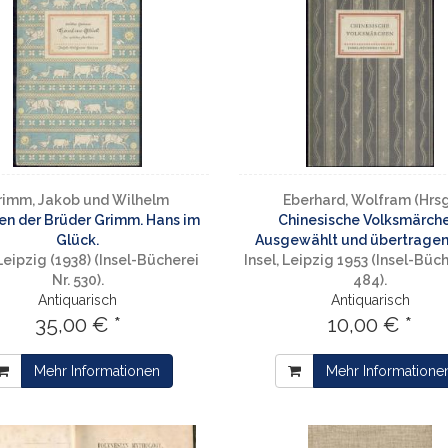
rimm, Jakob und Wilhelm
Eberhard, Wolfram (Hrsg
en der Brüder Grimm. Hans im
Chinesische Volksmärche
Glück.
Ausgewählt und übertragen 
 Leipzig (1938) (Insel-Bücherei
Insel, Leipzig 1953 (Insel-Büch
Nr. 530).
484).
Antiquarisch
Antiquarisch
35,00 € *
10,00 € *
Mehr Informationen
Mehr Informatione