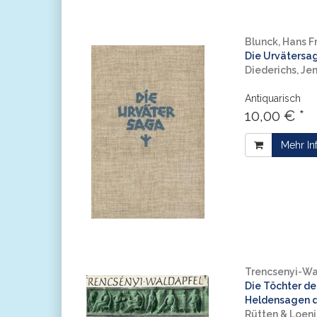
Blunck, Hans F
Die Urvätersaga
Diederichs, Je
Antiquarisch
10,00 € *
Mehr In
Trencsenyi-Wa
Die Töchter de
Heldensagen de
Rütten & Loeni