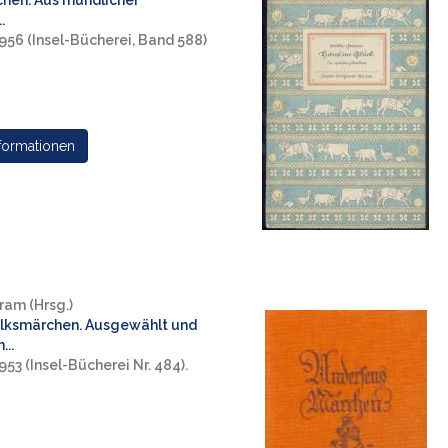
hen. Aus mündlicher
.
1956 (Insel-Bücherei, Band 588)
formationen
ram (Hrsg.)
olksmärchen. Ausgewählt und
...
1953 (Insel-Bücherei Nr. 484).