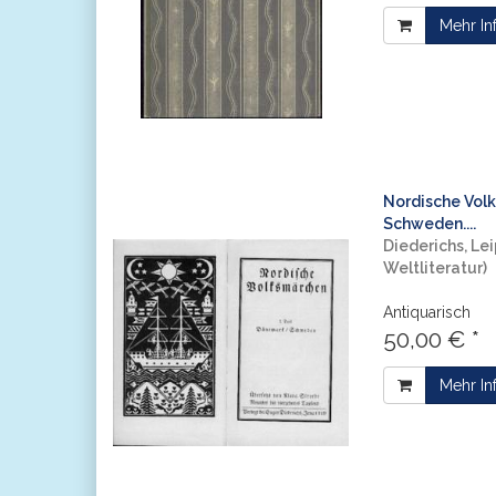
Mehr In
Nordische Vol
Schweden....
Diederichs, Le
Weltliteratur)
Antiquarisch
50,00 € *
Mehr In