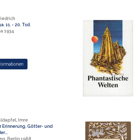
riedrich
. 11. - 20. Tsd.
na 1934
formationen
ldapfel, Imre
r Erinnerung. Götter- und
r...
ng, Berlin 1968