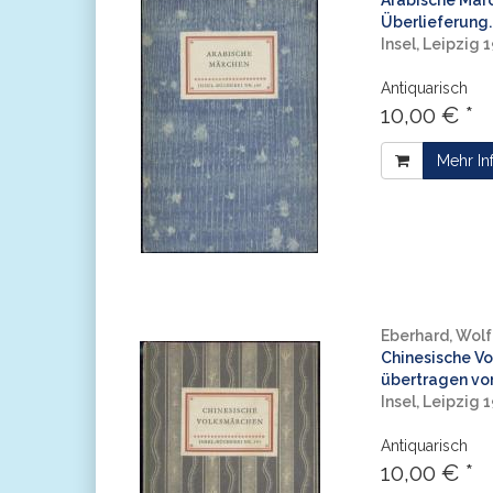
Arabische Märc
Überlieferung..
Insel, Leipzig 
Antiquarisch
10,00 € *
Mehr In
Eberhard, Wolf
Chinesische V
übertragen von
Insel, Leipzig 
Antiquarisch
10,00 € *