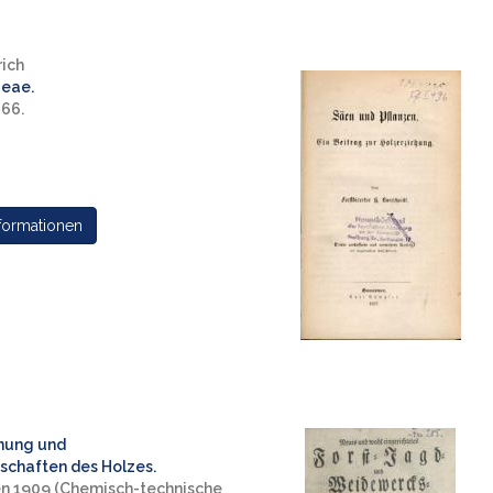
ich
aeae.
866.
formationen
nung und
chaften des Holzes.
en 1909 (Chemisch-technische