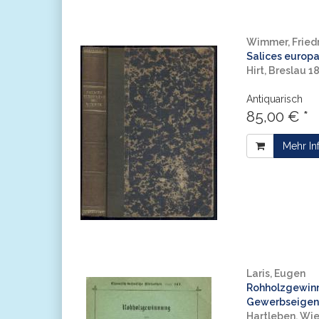
Wimmer, Friedr
Salices europ
Hirt, Breslau 1
Antiquarisch
85,00 € *
Mehr In
Laris, Eugen
Rohholzgewin
Gewerbseigens
Hartleben, Wi