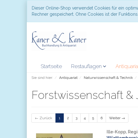
Dieser Online-Shop verwendet Cookies für ein optima
Rechner gespeichert. Ohne Cookies ist der Funktio
Startseite
Restauflagen
Antiquari
Sie sind hier:
Antiquariat
Naturwissenschaft & Technik
Forstwissenschaft &
← Zurück
1
2
3
4
5
6
Weiter →
Ille-Kopp, Reg