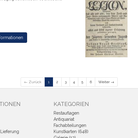
formationen
← Zurück
1
2
3
4
5
6
Weiter →
TIONEN
KATEGORIEN
Restauflagen
Antiquariat
Fachabteilungen
Lieferung
Kunstkarten (648)
Galerie (13)