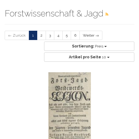
Forstwissenschaft & Jagd
← Zurück
1
2
3
4
5
6
Weiter →
Sortierung:
Preis
Artikel pro Seite
10