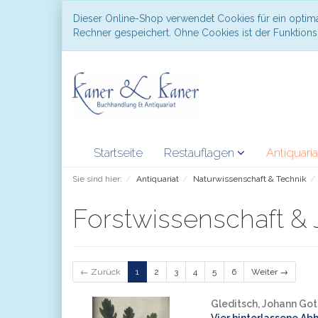
Dieser Online-Shop verwendet Cookies für ein optima
Rechner gespeichert. Ohne Cookies ist der Funktio
Startseite
Restauflagen
Antiquari
Sie sind hier:
Antiquariat
Naturwissenschaft & Technik
Forstwissenschaft &
← Zurück
1
2
3
4
5
6
Weiter →
Gleditsch, Johann Got