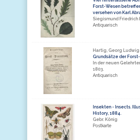
Vier hinterlassene Ab
Forst-Wesen betreffend
versehen von Karl Ab
Siegismund Friedrich 
Antiquarisch
Hartig, Georg Ludwig
Grundsätze der Forst-
In der neuen Gelehrt
1803.
Antiquarisch
Insekten - Insects. Ill
History, 1884.
Gebr. König
Postkarte