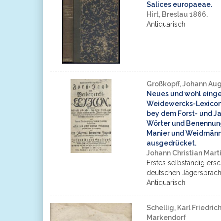
Salices europaeae.
Hirt, Breslau 1866.
Antiquarisch
Großkopff, Johann Au
Neues und wohl einger
Weidewercks-Lexicon, 
bey dem Forst- und
Wörter und Benennung
Manier und Weidmänn
ausgedrücket.
Johann Christian Mart
Erstes selbständig er
deutschen Jägersprach
Antiquarisch
Schellig, Karl Friedri
Markendorf