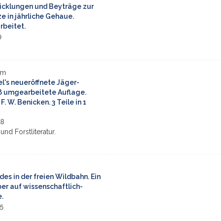
wicklungen und Beyträge zur
e in jährliche Gehaue.
rbeitet.
9
lm
l's neueröffnete Jäger-
äß umgearbeitete Auflage.
. F. W. Benicken. 3 Teile in 1
28
und Forstliteratur.
es in der freien Wildbahn. Ein
r auf wissenschaftlich-
.
5