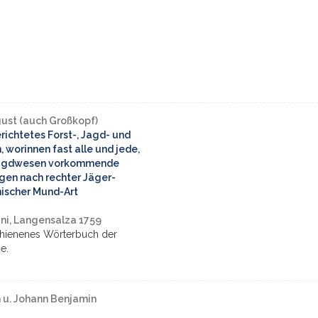
gust (auch Großkopf)
ichtetes Forst-, Jagd- und
worinnen fast alle und jede,
 Jagdwesen vorkommende
en nach rechter Jäger-
ischer Mund-Art
ini, Langensalza 1759
schienenes Wörterbuch der
e.
ch u. Johann Benjamin