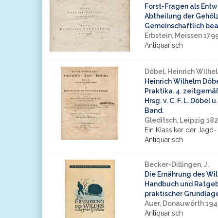
Forst-Fragen als Ent
Abtheilung der Gehölz
Gemeinschaftlich bea
Erbstein, Meissen 179
Antiquarisch
Döbel, Heinrich Wilhe
Heinrich Wilhelm Döbe
Praktika. 4. zeitgem
Hrsg. v. C. F. L. Döbel u
Band.
Gleditsch, Leipzig 18
Ein Klassiker der Jagd- 
Antiquarisch
Becker-Dillingen, J.
Die Ernährung des Wild
Handbuch und Ratgebe
praktischer Grundlage
Auer, Donauwörth 194
Antiquarisch