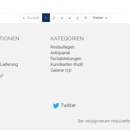
← Zurück
1
2
3
4
5
6
Weiter →
TIONEN
KATEGORIEN
Restauflagen
Antiquariat
Fachabteilungen
Lieferung
Kunstkarten (648)
Galerie (13)
n?
Twitter
Bei verlagsneuen reduziert