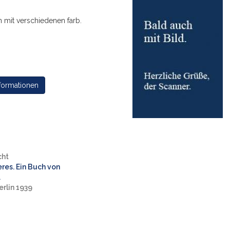
 mit verschiedenen farb.
formationen
cht
es. Ein Buch von
.
erlin 1939