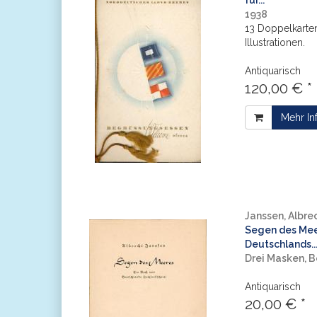
für...
1938
13 Doppelkarten
Illustrationen.
Antiquarisch
120,00 € *
Mehr In
Janssen, Albre
Segen des Meer
Deutschlands..
Drei Masken, B
Antiquarisch
20,00 € *