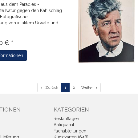
 aus dem Paradies -
rte Natur gegen den Kahlschlag
Fotografische
ung von intaktem Urwald und...
0 € *
formationen
← Zurück
1
2
Weiter →
TIONEN
KATEGORIEN
Restauflagen
Antiquariat
Fachabteilungen
Lieferung
Kunstkarten (648)