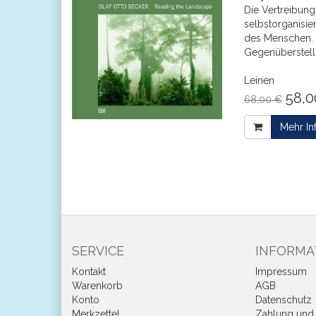
Die Vertreibung
selbstorganisie
des Menschen. 
Gegenüberstell
Leinen
58,0
68,00 €
Mehr In
SERVICE
INFORMA
Kontakt
Impressum
Warenkorb
AGB
Konto
Datenschutz
Merkzettel
Zahlung und 