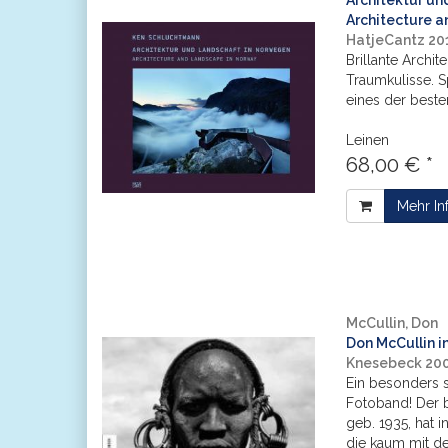
Architektur un
Architecture an
HatjeCantz 20
Brillante Archit
Traumkulisse. S
eines der beste
Leinen
68,00 € *
Mehr In
McCullin, Don
Don McCullin in
Knesebeck 20
Ein besonders 
Fotoband! Der b
geb. 1935, hat 
die kaum mit der