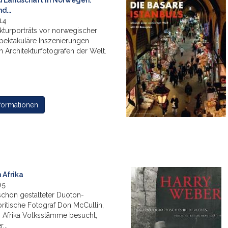
d Landschaft in Norwegen.
d...
14
ekturporträts vor norwegischer
pektakuläre Inszenierungen
n Architekturfotografen der Welt.
formationen
 Afrika
05
schön gestalteter Duoton-
ritische Fotograf Don McCullin,
in Afrika Volksstämme besucht,
...