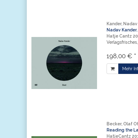
Kander, Nadav
Nadav Kander. 
Hatje Cantz 2
Verlagsfrisches
198,00 € *
Mehr In
Becker, Olaf O
Reading the L
HatjeCantz 20