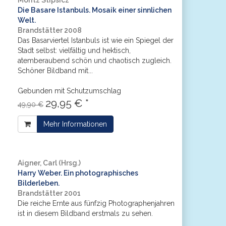
Moritz Stipsicz
Die Basare Istanbuls. Mosaik einer sinnlichen
Welt.
Brandstätter 2008
Das Basarviertel Istanbuls ist wie ein Spiegel der
Stadt selbst: vielfältig und hektisch,
atemberaubend schön und chaotisch zugleich.
Schöner Bildband mit...
Gebunden mit Schutzumschlag
29,95 € *
49,90 €
Mehr Informationen
Aigner, Carl (Hrsg.)
Harry Weber. Ein photographisches
Bilderleben.
Brandstätter 2001
Die reiche Ernte aus fünfzig Photographenjahren
ist in diesem Bildband erstmals zu sehen.