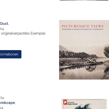
Dust.
014
, originalverpacktes Exemplar.
formationen
tto
andscape.
14