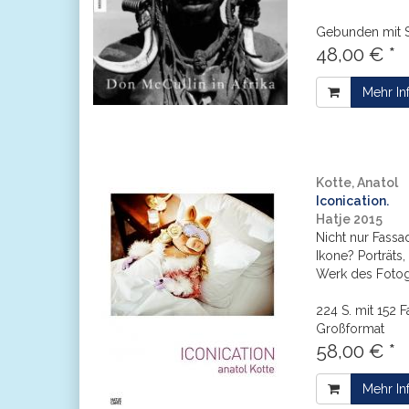
Gebunden mit 
48,00 € *
Mehr In
Kotte, Anatol
Iconication.
Hatje 2015
Nicht nur Fassa
Ikone? Porträts
Werk des Fotog
224 S. mit 152
Großformat
58,00 € *
Mehr In