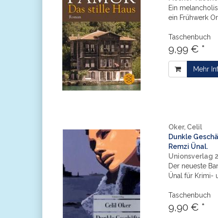
Ein melancholi
ein Frühwerk O
Taschenbuch
9,99 € *
Mehr In
Oker, Celil
Dunkle Geschäf
Remzi Ünal.
Unionsverlag 
Der neueste Ban
Ünal für Krimi-
Taschenbuch
9,90 € *