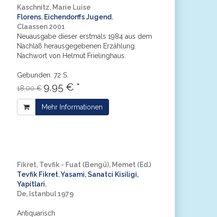
Kaschnitz, Marie Luise
Florens. Eichendorffs Jugend.
Claassen 2001
Neuausgabe dieser erstmals 1984 aus dem
Nachlaß herausgegebenen Erzählung.
Nachwort von Helmut Frielinghaus.
Gebunden. 72 S.
9,95 € *
18,00 €
Mehr Informationen
Fikret, Tevfik - Fuat (Bengü), Memet (Ed.)
Tevfik Fikret. Yasami, Sanatci Kisiligi,
Yapitlari.
De, Istanbul 1979
Antiquarisch