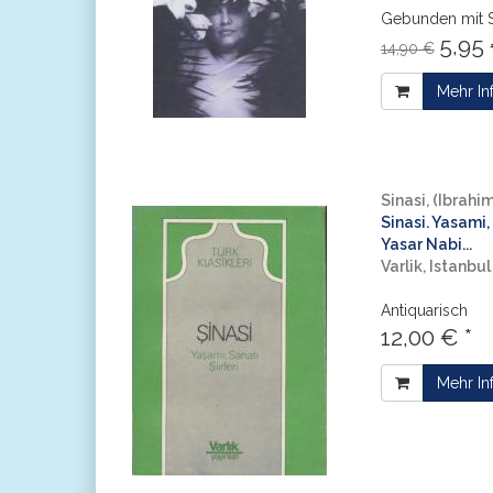
Gebunden mit 
5,95 
14,90 €
Mehr In
Sinasi, (Ibrahim
Sinasi. Yasami, 
Yasar Nabi...
Varlik, Istanbul
Antiquarisch
12,00 € *
Mehr In