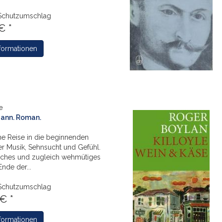
Schutzumschlag
€ *
formationen
e
ann. Roman.
he Reise in die beginnenden
er Musik, Sehnsucht und Gefühl.
sches und zugleich wehmütiges
nde der...
Schutzumschlag
€ *
formationen