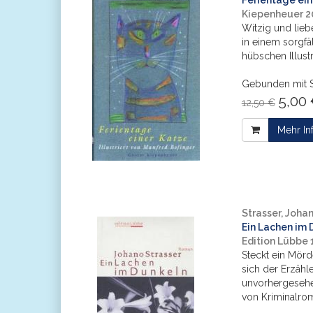
Ferientage ein
Kiepenheuer 
Witzig und lieb
in einem sorgf
hübschen Illust
Gebunden mit 
5,00 
12,50 €
Mehr In
Strasser, Joha
Ein Lachen im 
Edition Lübbe
Steckt ein Mörd
sich der Erzähl
unvorhergesehe
von Kriminalrom