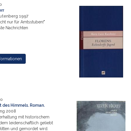
b
rr
utenberg 1997
nicht nur für Amtsstuben!"
te Nachrichten
formationen
io
 des Himmels. Roman.
ing 2008
rhaltung mit historischem
 dem leidenschaftlich geliebt
litten und gemordet wird.