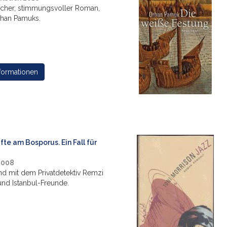
scher, stimmungsvoller Roman,
rhan Pamuks.
formationen
te am Bosporus. Ein Fall für
2008
d mit dem Privatdetektiv Remzi
 und Istanbul-Freunde.