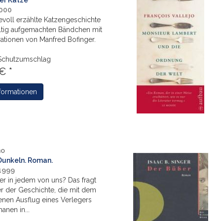
er Katze
2000
evoll erzählte Katzengeschichte
ältig aufgemachten Bändchen mit
rationen von Manfred Bofinger.
Schutzumschlag
€ *
formationen
no
Dunkeln. Roman.
 1999
er in jedem von uns? Das fragt
er der Geschichte, die mit dem
nen Ausflug eines Verlegers
anen in...