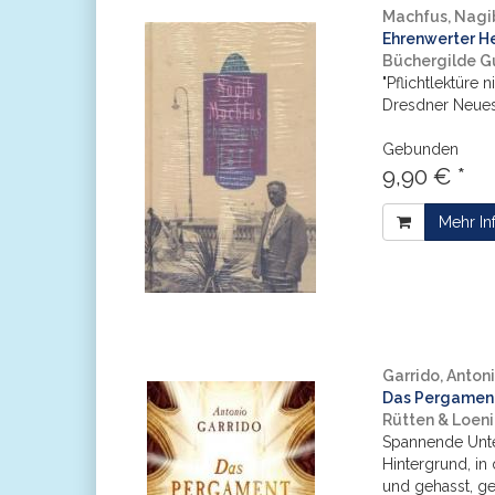
Machfus, Nagi
Ehrenwerter He
Büchergilde G
"Pflichtlektüre 
Dresdner Neues
Gebunden
9,90 € *
Mehr In
Garrido, Anton
Das Pergament
Rütten & Loen
Spannende Unte
Hintergrund, in
und gehasst, ge