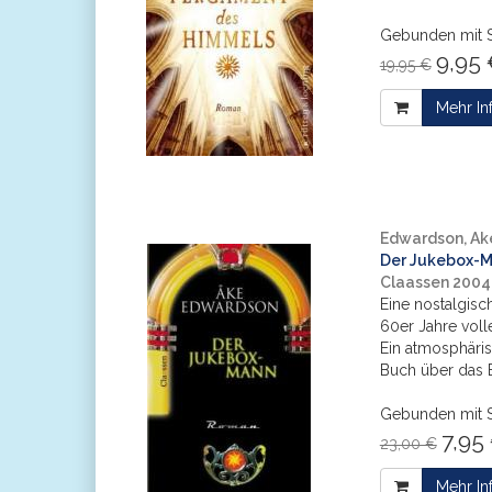
Gebunden mit 
9,95 
19,95 €
Mehr In
Edwardson, Ak
Der Jukebox-M
Claassen 2004
Eine nostalgisc
60er Jahre voll
Ein atmosphäri
Buch über das E
Gebunden mit 
7,95 
23,00 €
Mehr In