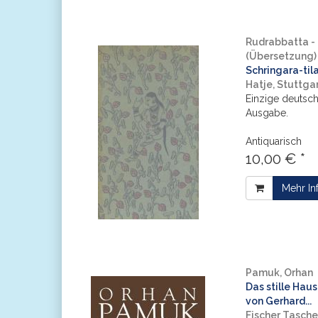
Rudrabbatta - 
(Übersetzung)
Schringara-tila
Hatje, Stuttgar
Einzige deutsc
Ausgabe.
Antiquarisch
10,00 € *
Mehr In
Pamuk, Orhan
Das stille Hau
von Gerhard...
Fischer Tasch