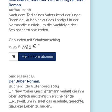
Monsieur Lambert und die Ordnung der Welt.
Roman.
Aufbau 2008
Nach dem Tod seines Vaters kehrt der junge
Baron de l'Aubépine auf das Landgut in der
Normandie zurück, um die Nachfolge des
Schlossherrn anzutreten.
Gebunden mit Schutzumschlag
7,95 € *
19,95 €
Mehr Informationen
Singer, Isaac B.
Der Büßer. Roman.
Büchergilde Gutenberg 2004
Ein New Yorker Geschäftsmann verläßt die ihm
oberflächlich und zynisch erscheinende
Luxuswelt, um in Israel das ersehnte, gerechte,
gläubige Leben zu finden....