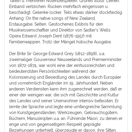
Tafeln u. mehreren Notenbeispielen. Grünes illustr. Leinen.
Einband verblichen. Rücken mehrfach eingerissen u.
beschädigt. Gelenke locker. Teils etwas stärker stockfleckig.
Anhang: On the native songs of New Zealand.
Erstausgabe. Selten. Gestochenes Exlibris für den
Musikwissenschaftler und Direktor von Sadler's Wells
Opera Edward Joseph Dent (1876-1957) mit
Familienwappen. Trotz der Mängel hübsche Ausgabe.
Der Brite Sir George Edward Grey (1812-1898), u.a.
zweimaliger Gouverneur Neuseelands und Premierminister
von 1872-1874, war wohl eine der einflussreichsten und
bedeutendsten Persönlichkeiten während der
Kolonisierung und Besiedlung des Landes durch Europäer
und vornehmlich Engländer im 19. Jahrhundert. Neben
anderen Verdiensten kann ihm zugerechnet werden, daß er
einer der wenigen war, die sich mit Geschichte und Kultur
des Landes und seiner Ureinwohner intensiv befassten. Er
lernte die Sprache und legte eine umfangreiche Sammlung
von Kunstgegenständen, Werkzeugen, Gebrauchsgütern,
Büchern, Manuskripten u.a. an. Führende Maori, zu denen er
enge und von gegenseitigem Respekt geprägte
Beziehungen unterhielt, überzeugte er davon, ihre Sitten,