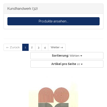
Kunsthandwerk
(32)
Produkte ansehen...
← Zurück
1
2
3
4
Weiter →
Sortierung:
Wählen
Artikel pro Seite
10