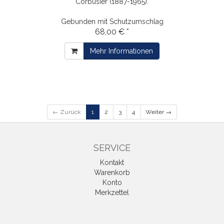
Corbusier (1887-1965).
Gebunden mit Schutzumschlag
68,00 € *
Mehr Informationen
← Zurück
1
2
3
4
Weiter →
SERVICE
Kontakt
Warenkorb
Konto
Merkzettel