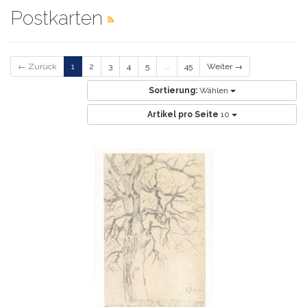
Postkarten
← Zurück
1
2
3
4
5
...
45
Weiter →
Sortierung:
Wählen
Artikel pro Seite
10