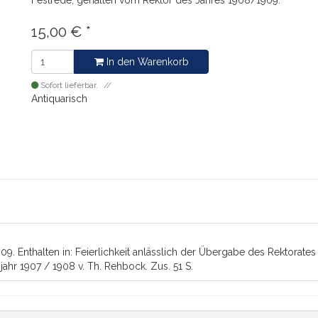
Festrede, gehalten vom Rektor des Jahres 1908/1909.
15,00
€
*
In den Warenkorb
Sofort lieferbar.
Antiquarisch
. Enthalten in: Feierlichkeit anlässlich der Übergabe des Rektorates
njahr 1907 / 1908 v. Th. Rehbock. Zus. 51 S.