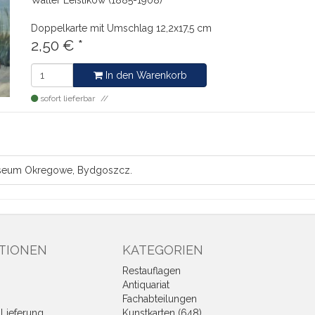
Walter Leistikow (1885-1908)
Doppelkarte mit Umschlag
12,2x17,5 cm
2,50
€
*
In den Warenkorb
sofort lieferbar
Museum Okregowe, Bydgoszcz.
TIONEN
KATEGORIEN
Restauflagen
Antiquariat
Fachabteilungen
Lieferung
Kunstkarten (648)