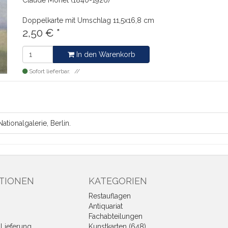
Claude Monet (1840-1926)
Doppelkarte mit Umschlag
11,5x16,8 cm
2,50
€
*
In den Warenkorb
Sofort lieferbar.
tionalgalerie, Berlin.
TIONEN
KATEGORIEN
Restauflagen
Antiquariat
Fachabteilungen
Lieferung
Kunstkarten (648)