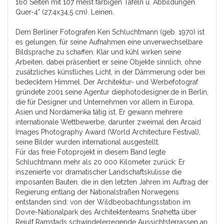
160 Seiten mit 107 meist farbigen Tafeln u. Abbildungen.
Quer-4° (27,4x34,5 cm). Leinen.
Dem Berliner Fotografen Ken Schluchtmann (geb. 1970) ist
es gelungen, für seine Aufnahmen eine unver­wechselbare
Bildsprache zu schaffen: Klar und kühl wirken seine
Arbeiten, dabei präsentiert er seine Ob­jekte sinnlich, ohne
zusätzliches künstliches Licht, in der Dämmerung oder bei
bedecktem Himmel. Der Architektur- und Werbefotograf
gründete 2001 seine Agentur diephotodesigner.de in Berlin,
die für Designer und Unternehmen vor allem in Europa,
Asien und Nordamerika tätig ist. Er gewann mehrere
internationale Wettbewerbe, darunter zweimal den Arcaid
Images Photography Award (World Architecture Festival),
seine Bilder wurden international ausgestellt.
Für das freie Fotoprojekt in die­sem Band legte
Schluchtmann mehr als 20 000 Kilo­meter zurück: Er
inszenierte vor dramatischer Land­schaftskulisse die
imposanten Bauten, die in den letz­ten Jahren im Auftrag der
Regierung entlang der Na­tionalstraßen Norwegens
entstanden sind: von der Wildbeobachtungsstation im
Dovre-Nationalpark des Architektenteams Snøhetta über
Reiulf Ramstads schwindelerregende Aussichtsterrassen an