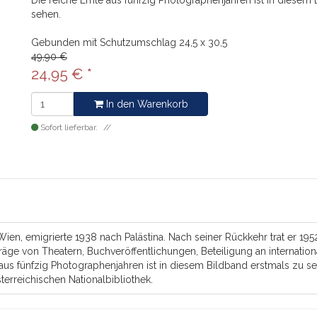
Die reiche Ernte aus fünfzig Photographenjahren ist in diesem
sehen.
Gebunden mit Schutzumschlag
24,5 x 30,5
49,90 €
24,95
€
*
In den Warenkorb
Sofort lieferbar.
en, emigrierte 1938 nach Palästina. Nach seiner Rückkehr trat er 195
räge von Theatern, Buchveröffentlichungen, Beteiligung an internatio
aus fünfzig Photographenjahren ist in diesem Bildband erstmals zu s
erreichischen Nationalbibliothek.