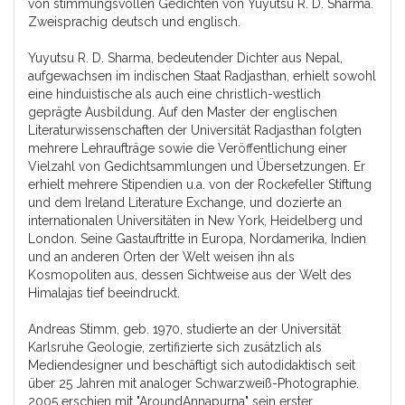
von stimmungsvollen Gedichten von Yuyutsu R. D. Sharma.
Zweisprachig deutsch und englisch.
Yuyutsu R. D. Sharma, bedeutender Dichter aus Nepal,
aufgewachsen im indischen Staat Radjasthan, erhielt sowohl
eine hinduistische als auch eine christlich-westlich
geprägte Ausbildung. Auf den Master der englischen
Literaturwissenschaften der Universität Radjasthan folgten
mehrere Lehraufträge sowie die Veröffentlichung einer
Vielzahl von Gedichtsammlungen und Übersetzungen. Er
erhielt mehrere Stipendien u.a. von der Rockefeller Stiftung
und dem Ireland Literature Exchange, und dozierte an
internationalen Universitäten in New York, Heidelberg und
London. Seine Gastauftritte in Europa, Nordamerika, Indien
und an anderen Orten der Welt weisen ihn als
Kosmopoliten aus, dessen Sichtweise aus der Welt des
Himalajas tief beeindruckt.
Andreas Stimm, geb. 1970, studierte an der Universität
Karlsruhe Geologie, zertifizierte sich zusätzlich als
Mediendesigner und beschäftigt sich autodidaktisch seit
über 25 Jahren mit analoger Schwarzweiß-Photographie.
2005 erschien mit "AroundAnnapurna" sein erster