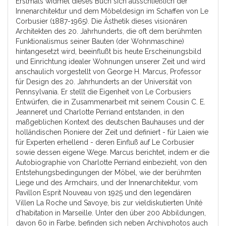
Erstmals widmet dieses Buch sich ausschließlich der
Innenarchitektur und dem Möbeldesign im Schaffen von Le
Corbusier (1887-1965). Die Ästhetik dieses visionären
Architekten des 20. Jahrhunderts, die oft dem berühmten
Funktionalismus seiner Bauten (der Wohnmaschine)
hintangesetzt wird, beeinflußt bis heute Erscheinungsbild
und Einrichtung idealer Wohnungen unserer Zeit und wird
anschaulich vorgestellt von George H. Marcus, Professor
für Design des 20. Jahrhunderts an der Universität von
Pennsylvania. Er stellt die Eigenheit von Le Corbusiers
Entwürfen, die in Zusammenarbeit mit seinem Cousin C. E.
Jeanneret und Charlotte Perriand entstanden, in den
maßgeblichen Kontext des deutschen Bauhauses und der
holländischen Pioniere der Zeit und definiert - für Laien wie
für Experten erhellend - deren Einfluß auf Le Corbusier
sowie dessen eigene Wege. Marcus berichtet, indem er die
Autobiographie von Charlotte Perriand einbezieht, von den
Entstehungsbedingungen der Möbel, wie der berühmten
Liege und des Armchairs, und der Innenarchitektur, vom
Pavillon Esprit Nouveau von 1925 und den legendären
Villen La Roche und Savoye, bis zur vieldiskutierten Unité
d'habitation in Marseille. Unter den über 200 Abbildungen,
davon 60 in Farbe, befinden sich neben Archivphotos auch