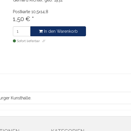
Gerhard Richter, geb. 1932
Postkarte
10,5x14,8
1,50
€
*
In den Warenkorb
Sofort lieferbar
urger Kunsthalle.