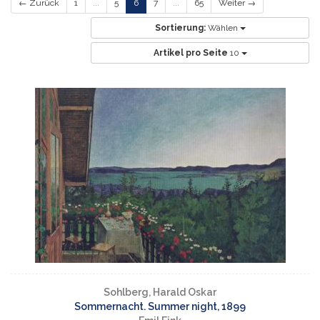
← Zurück
1
...
5
6
7
...
65
Weiter →
Sortierung:
Wählen
Artikel pro Seite
10
Sohlberg, Harald Oskar
Sommernacht. Summer night, 1899