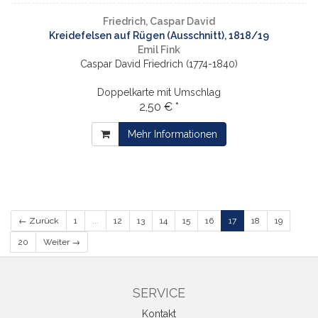
Friedrich, Caspar David
Kreidefelsen auf Rügen (Ausschnitt), 1818/19
Emil Fink
Caspar David Friedrich (1774-1840)
Doppelkarte mit Umschlag
2,50 € *
Mehr Informationen
← Zurück
1
...
12
13
14
15
16
17
18
19
20
Weiter →
SERVICE
Kontakt