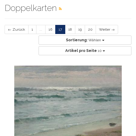
Doppelkarten
← Zurück
1
...
16
17
18
19
20
Weiter →
Sortierung:
Wählen
Artikel pro Seite
10