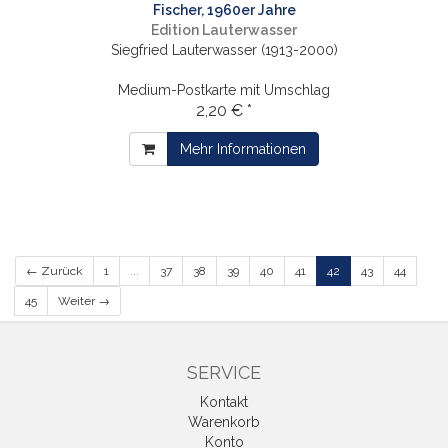
Fischer, 1960er Jahre
Edition Lauterwasser
Siegfried Lauterwasser (1913-2000)
Medium-Postkarte mit Umschlag
2,20 € *
Mehr Informationen
← Zurück
1
...
37
38
39
40
41
42
43
44
45
Weiter →
SERVICE
Kontakt
Warenkorb
Konto